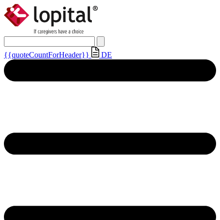
{{quoteCountForHeader}}
DE