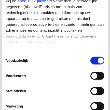
Wij en
onze 1022 partners
verwerken je persoonlijke
gegevens (bijv. uw IP-adres) met behulp van
technologieën zoals cookies om informatie op uw
apparaat op te slaan en te gebruiken met als doel
gepersonaliseerde advertenties en content, metingen aan
advertenties en content, inzicht in publiek en
EN
productontwikkeling. U kunt kiezen wie uw gegevens
gebruikt en met welke doelen.
Als u het toestaat, willen we ook graag:
Toestemmingsselectie
Noodzakelijk
Informatie verzamelen over uw geografische
locatie, die tot een paar meter nauwkeurig kan zijn
Uw apparaat identificeren door het actief te
Voorkeuren
scannen op specifieke eigenschappen (fingerprinting)
Lees meer over hoe uw persoonlijke gegevens worden
Statistieken
verwerkt en stel uw voorkeuren in het
detailgedeelte
in.
U kunt uw toestemming op elk moment wijzigen of
intrekken in de Cookieverklaring.
Marketing