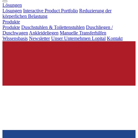
Lösungen
Lösungen
Interactive Product Portfolio
Reduzierung der
körperlichen Belastung
Produkte
Produkte
Duschstuhlen & Toilettenstuhlen
Duschliegen /
Duschwagen
Ankleideliegen
Manuelle Transferhilfen
Wissensbasis
Newsletter
Unser Unternehmen Lopital
Kontakt