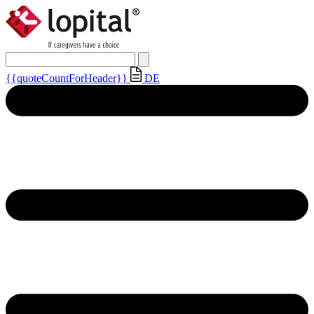
{{quoteCountForHeader}}
DE