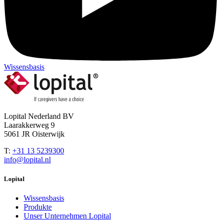
Wissensbasis
Lopital Nederland BV
Laarakkerweg 9
5061 JR Oisterwijk
T:
+31 13 5239300
info@lopital.nl
Lopital
Wissensbasis
Produkte
Unser Unternehmen Lopital