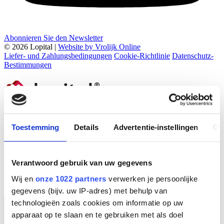
Abonnieren Sie den Newsletter
© 2026 Lopital |
Website by Vrolijk Online
Liefer- und Zahlungsbedingungen
Cookie-Richtlinie
Datenschutz-
Bestimmungen
Toestemming
Details
Advertentie-instellingen
Ov
Lösungen
Lösungen
Interactive Product Portfolio
Reduzierung der
körperlichen Belastung
Verantwoord gebruik van uw gegevens
Produkte
Produkte
Duschstuhlen & Toilettenstuhlen
Duschliegen /
Wij en
onze 1022 partners
verwerken je persoonlijke
Duschwagen
Ankleideliegen
Manuelle Transferhilfen
gegevens (bijv. uw IP-adres) met behulp van
Wissensbasis
Newsletter
Unser Unternehmen Lopital
Kontakt
technologieën zoals cookies om informatie op uw
apparaat op te slaan en te gebruiken met als doel