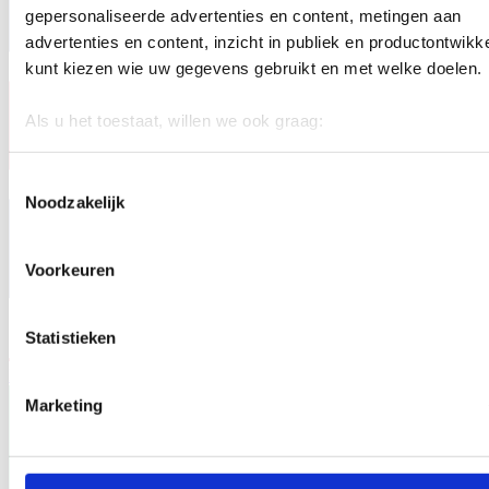
gepersonaliseerde advertenties en content, metingen aan
advertenties en content, inzicht in publiek en productontwikk
kunt kiezen wie uw gegevens gebruikt en met welke doelen.
Als u het toestaat, willen we ook graag:
Informatie verzamelen over uw geografische locatie, d
een paar meter nauwkeurig kan zijn
Toestemmingsselectie
Noodzakelijk
Uw apparaat identificeren door het actief te scannen 
specifieke eigenschappen (fingerprinting)
Lees meer over hoe uw persoonlijke gegevens worden verwe
Voorkeuren
stel uw voorkeuren in het
detailgedeelte
in. U kunt uw toes
op elk moment wijzigen of intrekken in de Cookieverklaring.
Statistieken
We gebruiken cookies om content en advertenties te persona
EN
om functies voor social media te bieden en om ons websitev
Marketing
te analyseren. Ook delen we informatie over uw gebruik van
site met onze partners voor social media, adverteren en ana
Deze partners kunnen deze gegevens combineren met ande