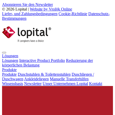
Abonnieren Sie den Newsletter
© 2026 Lopital |
Website by Vrolijk Online
Liefer- und Zahlungsbedingungen
Cookie-Richtlinie
Datenschutz-
Bestimmungen
Lösungen
Lösungen
Interactive Product Portfolio
Reduzierung der
körperlichen Belastung
Produkte
Produkte
Duschstuhlen & Toilettenstuhlen
Duschliegen /
Duschwagen
Ankleideliegen
Manuelle Transferhilfen
Wissensbasis
Newsletter
Unser Unternehmen Lopital
Kontakt