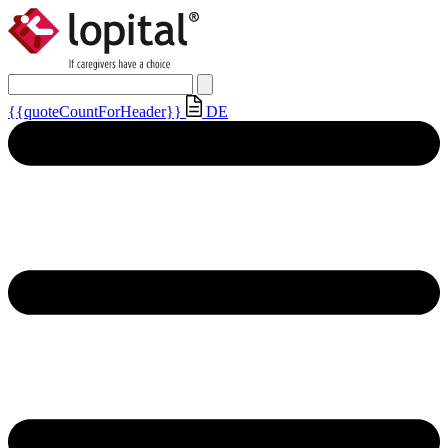
{{quoteCountForHeader}}
DE